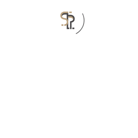
يوليو 7, 2022
دليل نشرات الإنتربول الحمراء
للمدافعين عن حقوق الإنسان
المرتبطين بالوضع السوري
بمبادرة من منظمة “اليوم التالي” ودعم من الوكالة
السويدية للتعاون الإنمائي الدولي (سيدا)، تم التعاون مع
مكتب المحاماة البريطاني “جيرنيكا ٣٧” لإعداد دليل
عملي عن كيفية التعامل مع نظام “الشرطة الجنائية
الدولية” (الإنتربول).