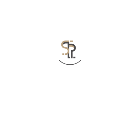
تقع على كاهل الدولة نحوهم.
حددة، ويمنعها من القيام بتصرفات أخرى. وثمة مسؤوليات على
جب عليهم أن يحترموا حقوق الآخرين. ولا يحق لأي حكومة أو
 فهي حق لكل الناس وفي كل مكان في العالم. وليس بوسع أي
ن أي شخص.
نية أو سياسية أو اقتصادية أو اجتماعية أو ثقافية، فهي جميعاً
ها جميعاً تتمتع بوضع متساوٍ كحقوق. وليس ثمة شيء يدعى حقاً