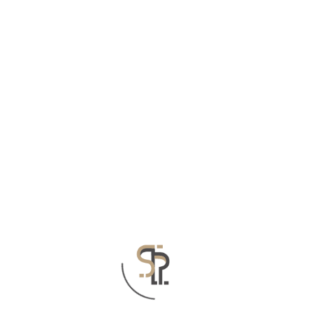
مارس 29, 2021
الاجتماع الدوري الثالث للمنصة الحقوقية السورية في سوريا
استكمالاً لأنشطتها وفعالياتها المخططة عقدت المنصة الحقوقية
السورية الاجتماع الدوري الثالث في الداخل السوري يوم الاثنين
الواقع في 29 آذار 2021 حيث تمحور الاجتماع حول واقع الفعاليات
المدنية في ادلب والتحديات التي تواجههم ودور المنصة في
التعاون مع هذه الفعاليات
by
zeyd.h@acu-sy.org