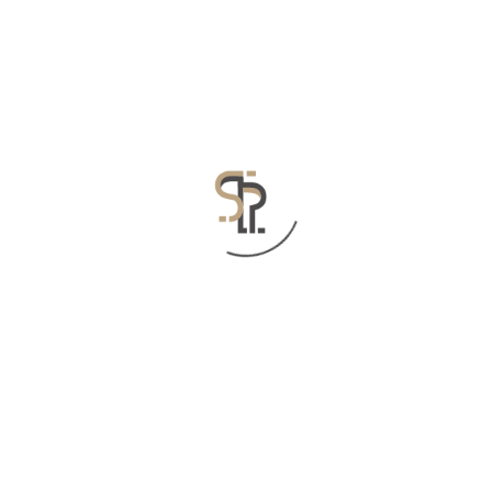
على من يعتمد المجتمع في
نهوضه وتقدمه ؟ وما أهمية ودور
الشباب والمرأة لتحقيق ذلك؟
Next post
Search