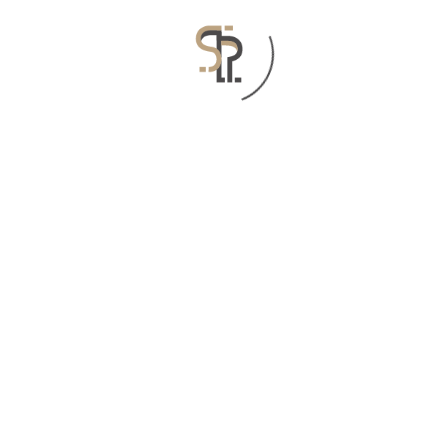
Search
Recent Posts
نسخة مترجمة من قانون الحماية المؤقتة ضمن
الجمهورية التركية
آليّات الاستغلال: التغيّرات الاقتصادية والاجتماعية في
سوريا خلال النزاع
“ كنت أموت ألف مرة كل يوم“ الاستعباد الجنسي داخل
المعتقلات السورية
الاجتماع الدوري للمنصة الحقوقية السورية في سوريا